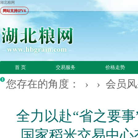
湖北粮网
网站支持IPV6
首 页
交易服务
价格走势
您存在的角度： › ›
会员风
全力以赴“省之要事
国家稻米交易中心