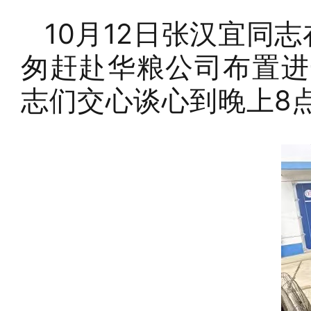
10月12日张汉宜同
匆赶赴华粮公司布置进
志们交心谈心到晚上8